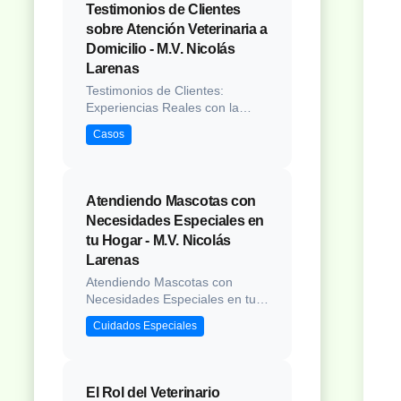
profundo impacto en el
Testimonios de Clientes
bienestar general del animal.
sobre Atención Veterinaria a
Según estudios veterinarios,
Domicilio - M.V. Nicolás
más del 80% de los perros y el
Larenas
70% de lo...
Testimonios de Clientes:
Experiencias Reales con la
Atención a Domicilio
Casos
Introducción No hay mejor
manera de comprender el valor
de un servicio que a través de
las experiencias de quienes ya
Atendiendo Mascotas con
lo han utilizado. La atención
Necesidades Especiales en
veterinaria a domicilio ha
tu Hogar - M.V. Nicolás
transformado la manera en que
Larenas
muchas familias ...
Atendiendo Mascotas con
Necesidades Especiales en tu
Hogar Introducción Cuidar de
Cuidados Especiales
una mascota con necesidades
especiales puede ser una
experiencia profundamente
gratificante, aunque presenta
El Rol del Veterinario