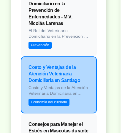
desafíos únicos que requieren
Domiciliario en la
atención, paciencia y
Prevención de
adaptaciones específicas. Ya
Enfermedades - M.V.
sea que tu compañero a...
Nicolás Larenas
El Rol del Veterinario
Domiciliario en la Prevención de
Enfermedades Introducción La
Prevención
medicina veterinaria ha
evolucionado significativamente
en las últimas décadas,
transformándose de un modelo
Costo y Ventajas de la
principalmente reactivo a uno
Atención Veterinaria
cada vez más preventivo. En
Domiciliaria en Santiago
este contexto, los veterinarios a
domicili...
Costo y Ventajas de la Atención
Veterinaria Domiciliaria en
Santiago Introducción La
Economía del cuidado
atención veterinaria a domicilio
ha pasado de ser un servicio de
lujo a convertirse en una opción
cada vez más demandada por
Consejos para Manejar el
propietarios de mascotas en
Estrés en Mascotas durante
Santiago. Esta modalidad de