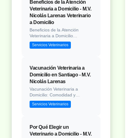
Beneficios de la Atención
Veterinaria a Domicilio - M.V.
Nicolás Larenas Veterinario
a Domicilio
Beneficios de la Atención
Veterinaria a Domicilio
Introducción La vida moderna
Servicios Veterinarios
presenta múltiples desafíos
para los propietarios de
mascotas, desde agendas
sobrecargadas hasta el estrés
Vacunación Veterinaria a
que experimentan los animales
Domicilio en Santiago - M.V.
durante los traslados a las
Nicolás Larenas
clínicas veterinarias. La
atención veterinaria a...
Vacunación Veterinaria a
Domicilio: Comodidad y
Protección para tu Mascota
Servicios Veterinarios
Introducción La vacunación es
fundamental para la salud de
perros y gatos. Nuestro servicio
a domicilio elimina el estrés del
Por Qué Elegir un
traslado y las salas de espera,
Veterinario a Domicilio - M.V.
permitiendo que tu mascota