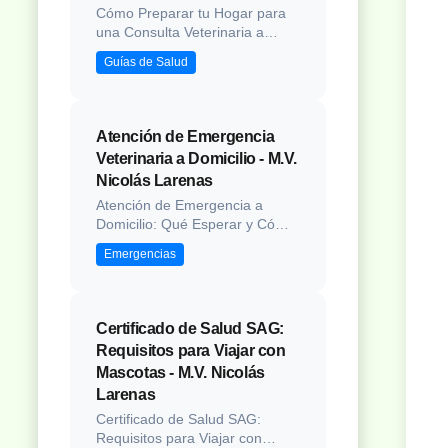
protoco...
Cómo Preparar tu Hogar para
una Consulta Veterinaria a
Domicilio Introducción La
Guías de Salud
atención veterinaria a domicilio
ofrece numerosas ventajas
para tu mascota, eliminando el
estrés del traslado y
Atención de Emergencia
permitiendo una evaluación en
Veterinaria a Domicilio - M.V.
su entorno natural. Sin
Nicolás Larenas
embargo, para aprovechar al
máximo esta experie...
Atención de Emergencia a
Domicilio: Qué Esperar y Cómo
Prepararse ¿Necesitas atención
Emergencias
urgente ahora? Contacta por
WhatsApp: https://wa.me/?
text=Necesito%20atención%20veterinaria%20de%20em
Introducción Las emergencias
Certificado de Salud SAG:
veterinarias representan
Requisitos para Viajar con
momentos de gran estrés para
Mascotas - M.V. Nicolás
los pr...
Larenas
Certificado de Salud SAG:
Requisitos para Viajar con