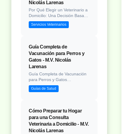
Nicolás Larenas
reciba atención profesional en
l...
Por Qué Elegir un Veterinario a
Domicilio: Una Decisión Basada
en el Bienestar Introducción La
Servicios Veterinarios
decisión de optar por un
servicio veterinario a domicilio
versus acudir a una clínica
tradicional representa una
Guía Completa de
elección cada vez más común
Vacunación para Perros y
entre propietarios de mascotas
Gatos - M.V. Nicolás
conscientes. Esta modalidad...
Larenas
Guía Completa de Vacunación
para Perros y Gatos
Introducción La vacunación
Guías de Salud
representa uno de los pilares
fundamentales en la medicina
preventiva veterinaria,
protegiendo a nuestras
Cómo Preparar tu Hogar
mascotas contra enfermedades
para una Consulta
potencialmente mortales y
Veterinaria a Domicilio - M.V.
contribuyendo a la salud
Nicolás Larenas
pública. Sin embargo, los