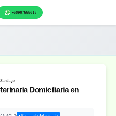
+56967555613
n Santiago
terinaria Domiciliaria en
 de lectura
• Economía del cuidado